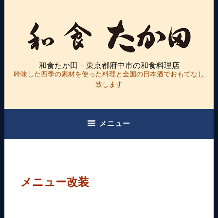
コ
ン
テ
ン
ツ
和食たか田 – 東京都府中市の和食料理店
へ
吟味した四季の素材を使った料理と全国の日本酒でおもてなし
ス
致します
キ
ッ
プ
メニュー
メニュー改装