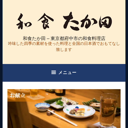
コ
ン
テ
ン
ツ
和食たか田 – 東京都府中市の和食料理店
へ
吟味した四季の素材を使った料理と全国の日本酒でおもてなし
ス
致します
キ
ッ
プ
メニュー