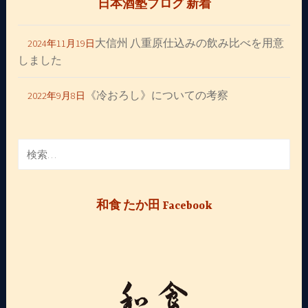
日本酒塾ブログ 新着
大信州 八重原仕込みの飲み比べを用意
2024年11月19日
しました
《冷おろし》についての考察
2022年9月8日
検
索:
和食 たか田 Facebook