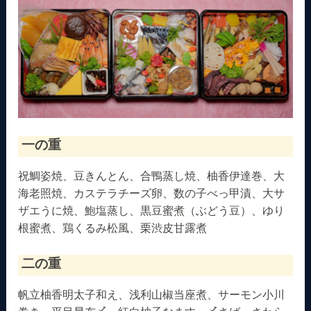
一の重
祝鯛姿焼、豆きんとん、合鴨蒸し焼、柚香伊達巻、大
海老照焼、カステラチーズ卵、数の子べっ甲漬、大サ
ザエうに焼、鮑塩蒸し、黒豆蜜煮（ぶどう豆）、ゆり
根蜜煮、鶏くるみ松風、栗渋皮甘露煮
二の重
帆立柚香明太子和え、浅利山椒当座煮、サーモン小川