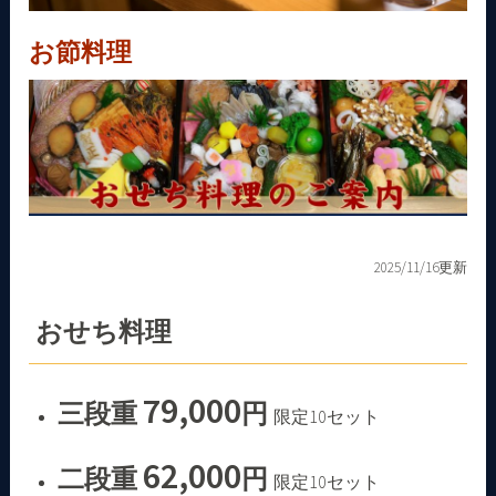
お節料理
2025/11/16更新
おせち料理
79,000
三段重
円
限定10セット
62,000
二段重
円
限定10セット