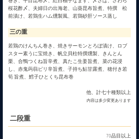
巻き、平目昆布〆、紅白柚子なます、〆さば、さわら
桜花酢〆、夫婦日の出海老、山葵昆布旨煮、特撰 松
前漬け、若鶏生ハム燻製風、若鶏砂肝ソース蒸し
三の重
若鶏のけんちん巻き、焼きサーモンとろぼ漬け、ロブ
スター素うに宝焼き、帆立貝柱特撰燻製、きんとん
栗、合鴨つくね旨辛煮、真たこ生姜旨煮、菜の花浸
し、赤鬼蒟蒻ピリ辛旨煮、子持ち鮎甘露煮、穂付き若
筍 旨煮、鱈子ひとくち昆布巻
他、計七十種類以上
内容は多少変更あります
二段重
70品目以上