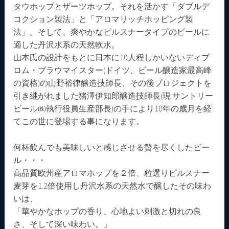
タウホップとザーツホップ。それを活かす「ダブルデ
コクション製法」と「アロマリッチホッピング製
法」。そして、爽やかなピルスナータイプのビールに
適した丹沢水系の天然軟水。
山本氏の設計をもとに日本に10人程しかいないディプ
ロム・ブラウマイスター(ドイツ、ビール醸造家最高峰
の資格)の山野裕律醸造技師長、その後プロジェクトを
引き継がれました猪澤伊知郎醸造技師長(現 サントリー
ビール㈱執行役員生産部長)の手により10年の歳月を経
てこの世に登場する事になります。
何杯飲んでも美味しいと感じさせる贅を尽くしたビー
ル・・・
高品質欧州産アロマホップを２倍、粒選りピルスナー
麦芽を1.2倍使用し丹沢水系の天然水で醸したその味わ
いは、
「華やかなホップの香り、心地よい刺激と切れの良
さ、そして深い味わい。」