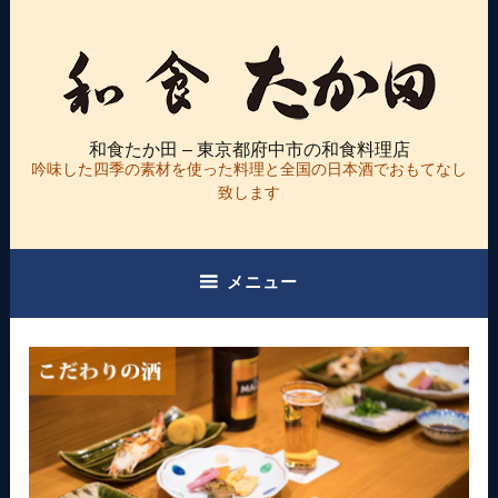
コ
ン
テ
ン
ツ
和食たか田 – 東京都府中市の和食料理店
へ
吟味した四季の素材を使った料理と全国の日本酒でおもてなし
ス
致します
キ
ッ
プ
メニュー