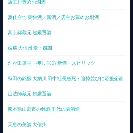
店主お奨めお燗酒
夏仕立て 爽快酒／新酒／店主お薦めお燗酒
富士錦蔵元 超厳選酒
厳選 大信州 愛・感謝
たか田店主一押し R6BY 新酒・スピリッツ
秋田の銘醸 大納川 田中社長急死・追悼並びに応援企画
山法師蔵元 超厳選酒
熊本県山鹿市の銘酒 千代の園酒造
天恵の美酒 大信州