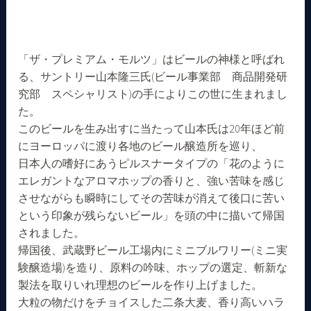
「ザ・プレミアム・モルツ」はビールの神様と呼ばれ
る、サントリー山本隆三氏(ビール事業部 商品開発研
究部 スペシャリスト)の手によりこの世に生まれまし
た。
このビールを生み出すに当たって山本氏は20年ほど前
にヨーロッパに渡り各地のビール醸造所を巡り、
日本人の嗜好にあうピルスナータイプの「花のように
エレガントなアロマホップの香りと、強い苦味を感じ
させながらも瞬時にしてその苦味が消えて後口に苦い
という印象が残らないビール」を頭の中に描いて帰国
されました。
帰国後、武蔵野ビール工場内にミニブルワリー(ミニ実
験醸造場)を造り、原料の吟味、ホップの選定、斬新な
製法を取りいれ理想のビールを作り上げました。
大粒の物だけをチョイスした二条大麦、香り高いハラ