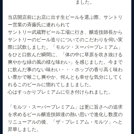
ました。
当店開店前にお店に出す生ビールを選ぶ際、サントリ
ー営業の斉藤氏に連れられて
サントリー武蔵野ビール工場に行き、醸造技師長から
サントリーのビール造りについてのこだわりを伺い実
際に試飲しました。「モルツ・スーパープレミアム」
をひと口飲んだ瞬間に、「体の中に草原を吹き抜ける
爽やかな緑の風の様な味わい」を感じました。今まで
に飲んだ事のない味わい・・・ホップの香り高く味わ
い豊かで喉ごし爽やか、何んとも幸せな気分にしてく
れるこのビールに惚れてしましました。
心はすっかりプレミアムに引き付けられました。
「モルツ・スーパープレミアム」は更に旨さへの追求
を求めるビール醸造技師達の熱い思いで進化し数度の
リニューアルの後、「ザ・プレミアム・モルツ」へと
昇華しました。