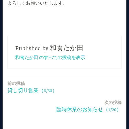
よろしくお願いいたします。
Published by
和食たか田
和食たか田 のすべての投稿を表示
前の投稿
投
貸し切り営業（6/30）
稿
次の投稿
ナ
臨時休業のお知らせ（7/20）
ビ
ゲ