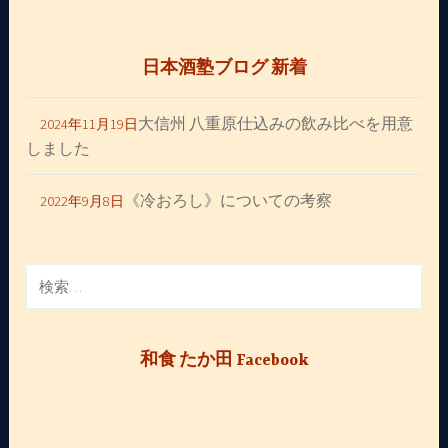
日本酒塾ブログ 新着
大信州 八重原仕込みの飲み比べを用意
2024年11月19日
しました
《冷おろし》についての考察
2022年9月8日
検
索:
和食 たか田 Facebook