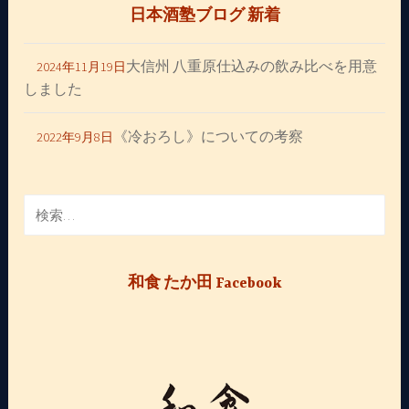
日本酒塾ブログ 新着
大信州 八重原仕込みの飲み比べを用意
2024年11月19日
しました
《冷おろし》についての考察
2022年9月8日
検
索:
和食 たか田 Facebook