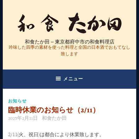
コ
ン
テ
ン
ツ
和食たか田 – 東京都府中市の和食料理店
へ
吟味した四季の素材を使った料理と全国の日本酒でおもてなし
ス
致します
キ
ッ
プ
メニュー
お知らせ
臨時休業のお知らせ（2/11）
2025年2月11日
和食たか田
2/11(火、祝日)は都合により休業致します。