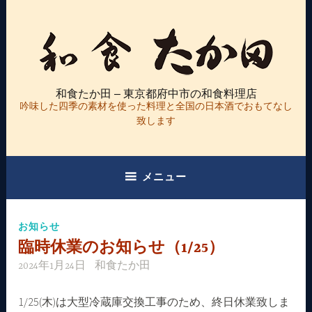
コ
ン
テ
ン
ツ
和食たか田 – 東京都府中市の和食料理店
へ
吟味した四季の素材を使った料理と全国の日本酒でおもてなし
ス
致します
キ
ッ
プ
メニュー
お知らせ
臨時休業のお知らせ（1/25）
2024年1月24日
和食たか田
1/25(木)は大型冷蔵庫交換工事のため、終日休業致しま