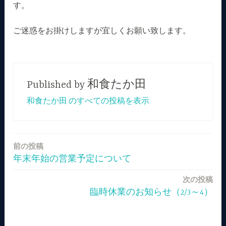
す。
ご迷惑をお掛けしますが宜しくお願い致します。
Published by
和食たか田
和食たか田 のすべての投稿を表示
前の投稿
投
年末年始の営業予定について
稿
次の投稿
ナ
臨時休業のお知らせ（2/3～4）
ビ
ゲ