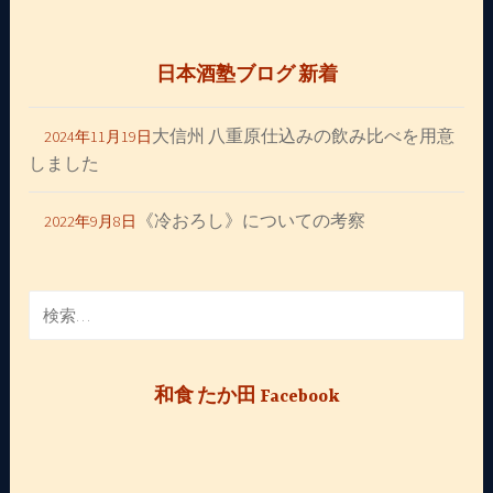
日本酒塾ブログ 新着
大信州 八重原仕込みの飲み比べを用意
2024年11月19日
しました
《冷おろし》についての考察
2022年9月8日
検
索:
和食 たか田 Facebook