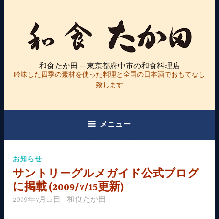
コ
ン
テ
ン
ツ
和食たか田 – 東京都府中市の和食料理店
へ
吟味した四季の素材を使った料理と全国の日本酒でおもてなし
ス
致します
キ
ッ
プ
メニュー
お知らせ
サントリーグルメガイド公式ブログ
に掲載 (2009/7/15更新)
2009年7月15日
和食たか田