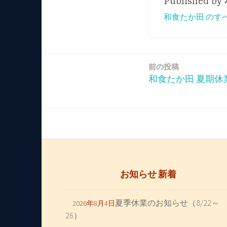
Published by
和食たか田 のす
前の投稿
投
和食たか田 夏期休
稿
ナ
ビ
ゲ
お知らせ 新着
ー
夏季休業のお知らせ（8/22～
2026年8月4日
シ
26）