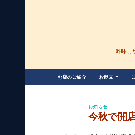
コ
ン
テ
ン
ツ
へ
吟味し
ス
キ
ッ
お店のご紹介
お献立
プ
お知らせ
今秋で開