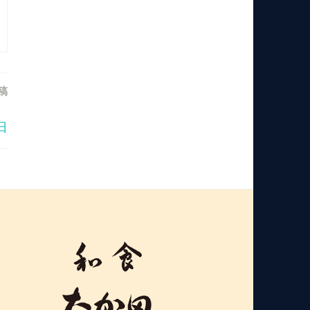
稿
ー
日